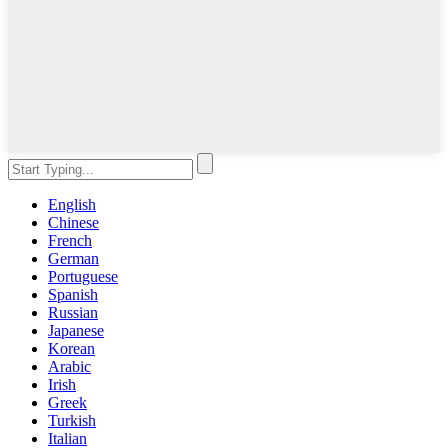
English
Chinese
French
German
Portuguese
Spanish
Russian
Japanese
Korean
Arabic
Irish
Greek
Turkish
Italian