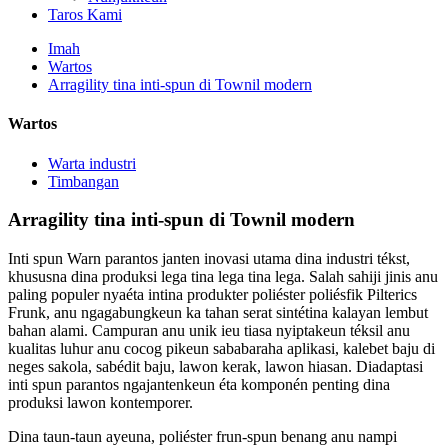
Taros Kami
Imah
Wartos
Arragility tina inti-spun di Townil modern
Wartos
Warta industri
Timbangan
Arragility tina inti-spun di Townil modern
Inti spun Warn parantos janten inovasi utama dina industri tékst,
khususna dina produksi lega tina lega tina lega. Salah sahiji jinis anu
paling populer nyaéta intina produkter poliéster poliésfik Pilterics
Frunk, anu ngagabungkeun ka tahan serat sintétina kalayan lembut
bahan alami. Campuran anu unik ieu tiasa nyiptakeun téksil anu
kualitas luhur anu cocog pikeun sababaraha aplikasi, kalebet baju di
neges sakola, sabédit baju, lawon kerak, lawon hiasan. Diadaptasi
inti spun parantos ngajantenkeun éta komponén penting dina
produksi lawon kontemporer.
Dina taun-taun ayeuna, poliéster frun-spun benang anu nampi