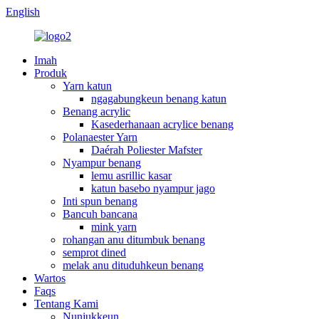
English
Imah
Produk
Yarn katun
ngagabungkeun benang katun
Benang acrylic
Kasederhanaan acrylice benang
Polanaester Yarn
Daérah Poliester Mafster
Nyampur benang
lemu asrillic kasar
katun basebo nyampur jago
Inti spun benang
Bancuh bancana
mink yarn
rohangan anu ditumbuk benang
semprot dined
melak anu dituduhkeun benang
Wartos
Faqs
Tentang Kami
Nunjukkeun