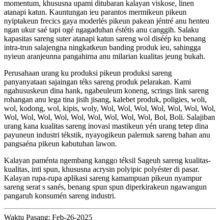
momentum, khususna upami ditubaran kalayan viskose, linen
atanapi katun. Kauntungan ieu parantos mermikeun pikeun
nyiptakeun frecics gaya moderlés pikeun pakean jéntré anu henteu
ngan ukur saé tapi ogé ngagaduhan éstétis anu canggih. Salaku
kapasitas sareng suter atanapi katun sareng wol diséép ku benang
intra-trun salajengna ningkatkeun banding produk ieu, sahingga
nyieun aranjeunna pangahirna anu milarian kualitas jeung bukah.
Perusahaan urang ku produksi pikeun produksi sareng
panyanyataan sajaingan téks sareng produk pelarakan. Kami
ngahususkeun dina hank, ngabeuleum koneng, scrings link sareng
rohangan anu lega tina jisih jisang, kalebet produk, poligies, woli,
wol, kodong, wol, kipis, woly, Wol, Wol, Wol, Wol, Wol, Wol, Wol,
Wol, Wol, Wol, Wol, Wol, Wol, Wol, Wol, Wol, Bol, Boli. Salajiban
urang kana kualitas sareng inovasi mastikeun yén urang tetep dina
payuneun industri tékstik, nyayogikeun palemuk sareng bahan anu
pangsaéna pikeun kabutuhan lawon.
Kalayan paménta ngembang kanggo téksil Sageuh sareng kualitas-
kualitas, inti spun, khususna acrysin polyipic polyéster di pasar.
Kalayan rupa-rupa aplikasi sareng kamampuan pikeun nyampur
sareng serat s sanés, benang spun spun diperkirakeun ngawangun
pangaruh konsumén sareng industri.
Waktu Pasang: Feb-26-2025