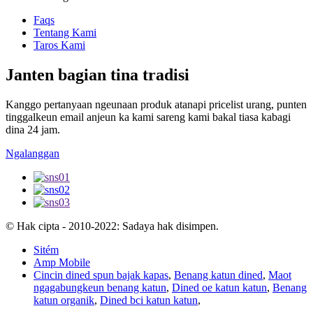
Faqs
Tentang Kami
Taros Kami
Janten bagian tina tradisi
Kanggo pertanyaan ngeunaan produk atanapi pricelist urang, punten
tinggalkeun email anjeun ka kami sareng kami bakal tiasa kabagi
dina 24 jam.
Ngalanggan
© Hak cipta - 2010-2022: Sadaya hak disimpen.
Sitém
Amp Mobile
Cincin dined spun bajak kapas
,
Benang katun dined
,
Maot
ngagabungkeun benang katun
,
Dined oe katun katun
,
Benang
katun organik
,
Dined bci katun katun
,